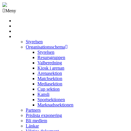
Meny
Grästorps IK Hockeyklubb
Startsida
GIK Tidning
Om klubben
Styrelsen
Organisationsschema
Styrelsen
Resursgruppen
Valberedning
Kiosk i arenan
Arenasektion
Matchsektion
Mediasektion
Cup sektion
Kansli
Sportsektionen
Marknadssektionen
Partners
Prislista exponering
Bli medlem
Länkar