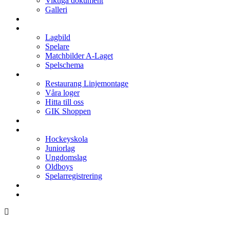
Viktiga dokument
Galleri
Enkronan
A-laget
Lagbild
Spelare
Matchbilder A-Laget
Spelschema
Arenan
Restaurang Linjemontage
Våra loger
Hitta till oss
GIK Shoppen
Isschema
Lagen
Hockeyskola
Juniorlag
Ungdomslag
Oldboys
Spelarregistrering
Hockeygymnasium
Kontakter