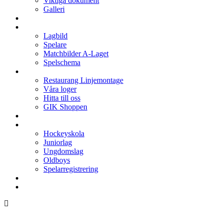
Viktiga dokument
Galleri
Enkronan
A-laget
Lagbild
Spelare
Matchbilder A-Laget
Spelschema
Arenan
Restaurang Linjemontage
Våra loger
Hitta till oss
GIK Shoppen
Isschema
Lagen
Hockeyskola
Juniorlag
Ungdomslag
Oldboys
Spelarregistrering
Hockeygymnasium
Kontakter