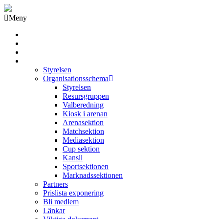
Meny
Grästorps IK Hockeyklubb
Startsida
GIK Tidning
Om klubben
Styrelsen
Organisationsschema
Styrelsen
Resursgruppen
Valberedning
Kiosk i arenan
Arenasektion
Matchsektion
Mediasektion
Cup sektion
Kansli
Sportsektionen
Marknadssektionen
Partners
Prislista exponering
Bli medlem
Länkar