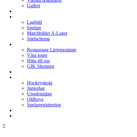
Viktiga dokument
Galleri
Enkronan
A-laget
Lagbild
Spelare
Matchbilder A-Laget
Spelschema
Arenan
Restaurang Linjemontage
Våra loger
Hitta till oss
GIK Shoppen
Isschema
Lagen
Hockeyskola
Juniorlag
Ungdomslag
Oldboys
Spelarregistrering
Hockeygymnasium
Kontakter