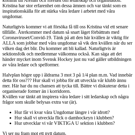
kommit till Arenan och föreläst om ledarskap och organisation.
Kristina har stor erfarenhet om dessa ämnen och var tänkt som en
inspirationskälla för att stärka våra ledare i arbetet med våra
ungdomar.
Naturligtvis kommer vi att försöka få till oss Kristina vid ett senare
tillfälle. Återkommer med datum så snart läget förbättrats med
Coronaviruset/Convid-19. Tänk på att den här kvällen är viktig för
ALLA som jobbar med våra ungdomar så vik den kvällen när du ser
vilken dag det blir. Du kommer att bli kallad. Naturligtvis är
sektionsfolk och medlemmar välkomna också. Kan säga att det
händer mycket inom Svensk Hockey just nu vad gäller utbildningen
av våra ledare och spelformer.
Halvplan högre upp i åldrarna 3 mot 3 på 1/4 plan m.m. Vad innebär
detta för oss??? Hur skall vi jobba för att utveckla vår klubb ännu
mer. Här har du nu chansen att tycka till. Bättre vi diskuterar detta i
organiserade former än i korridoren.
Kvällen var tänkt att inspirera våra ledare i sitt ledarskap och några
frågor som skulle belysas extra var (är).
Hur får vi kvar våra Ungdomar längre i vår idrott?
Hur skall vi utveckla flick o damhockeyn i klubben?
Hur utvecklar vi vår VIKTIGA U sektion i klubben?
Vi ser nu fram mot ett nytt datum.