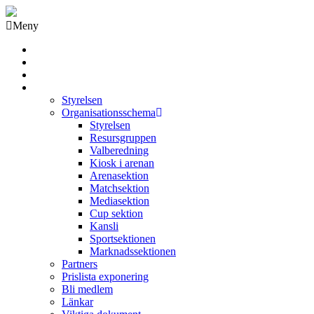
Meny
Grästorps IK Hockeyklubb
Startsida
GIK Tidning
Om klubben
Styrelsen
Organisationsschema
Styrelsen
Resursgruppen
Valberedning
Kiosk i arenan
Arenasektion
Matchsektion
Mediasektion
Cup sektion
Kansli
Sportsektionen
Marknadssektionen
Partners
Prislista exponering
Bli medlem
Länkar