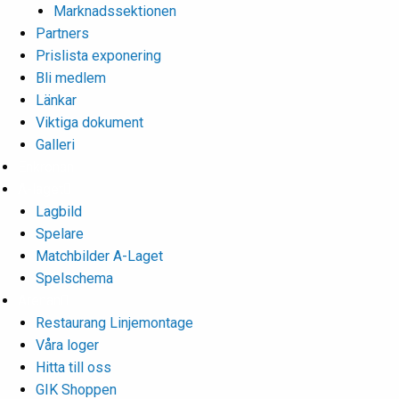
Marknadssektionen
Partners
Prislista exponering
Bli medlem
Länkar
Viktiga dokument
Galleri
Enkronan
A-laget
Lagbild
Spelare
Matchbilder A-Laget
Spelschema
Arenan
Restaurang Linjemontage
Våra loger
Hitta till oss
GIK Shoppen