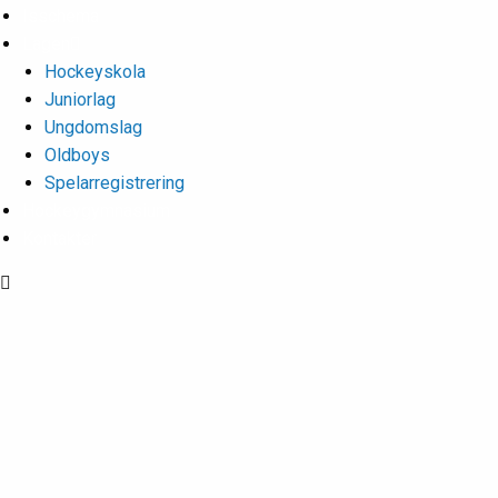
Isschema
Lagen
Hockeyskola
Juniorlag
Ungdomslag
Oldboys
Spelarregistrering
Hockeygymnasium
Kontakter