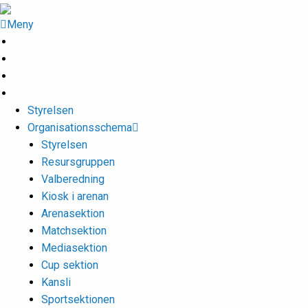
Meny
Grästorps IK Hockeyklubb
Startsida
GIK Tidning
Om klubben
Styrelsen
Organisationsschema
Styrelsen
Resursgruppen
Valberedning
Kiosk i arenan
Arenasektion
Matchsektion
Mediasektion
Cup sektion
Kansli
Sportsektionen