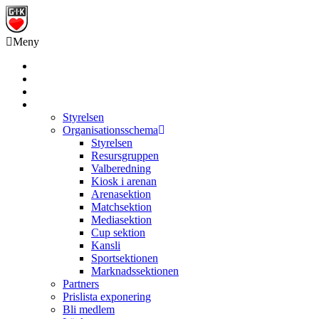
Meny
Grästorps IK Hockeyklubb
Startsida
GIK Tidning
Om klubben
Styrelsen
Organisationsschema
Styrelsen
Resursgruppen
Valberedning
Kiosk i arenan
Arenasektion
Matchsektion
Mediasektion
Cup sektion
Kansli
Sportsektionen
Marknadssektionen
Partners
Prislista exponering
Bli medlem