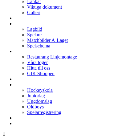
Länkar
Viktiga dokument
Galleri
Enkronan
A-laget
Lagbild
Spelare
Matchbilder A-Laget
Spelschema
Arenan
Restaurang Linjemontage
Våra loger
Hitta till oss
GIK Shoppen
Isschema
Lagen
Hockeyskola
Juniorlag
Ungdomslag
Oldboys
Spelarregistrering
Hockeygymnasium
Kontakter