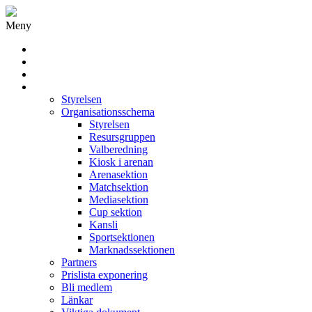
Meny
Grästorps IK Hockeyklubb
Startsida
GIK Tidning
Om klubben
Styrelsen
Organisationsschema
Styrelsen
Resursgruppen
Valberedning
Kiosk i arenan
Arenasektion
Matchsektion
Mediasektion
Cup sektion
Kansli
Sportsektionen
Marknadssektionen
Partners
Prislista exponering
Bli medlem
Länkar