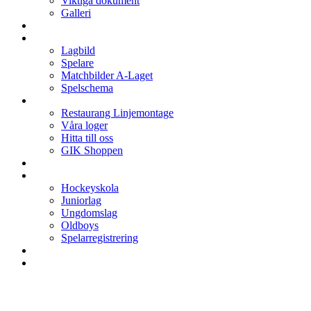
Viktiga dokument
Galleri
Enkronan
A-laget
Lagbild
Spelare
Matchbilder A-Laget
Spelschema
Arenan
Restaurang Linjemontage
Våra loger
Hitta till oss
GIK Shoppen
Isschema
Lagen
Hockeyskola
Juniorlag
Ungdomslag
Oldboys
Spelarregistrering
Hockeygymnasium
Kontakter