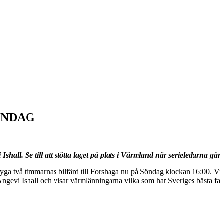
ÖNDAG
all. Se till att stötta laget på plats i Värmland när serieledarna g
 dryga två timmarnas bilfärd till Forshaga nu på Söndag klockan 16:00. Vis
 Ängevi Ishall och visar värmlänningarna vilka som har Sveriges bästa f