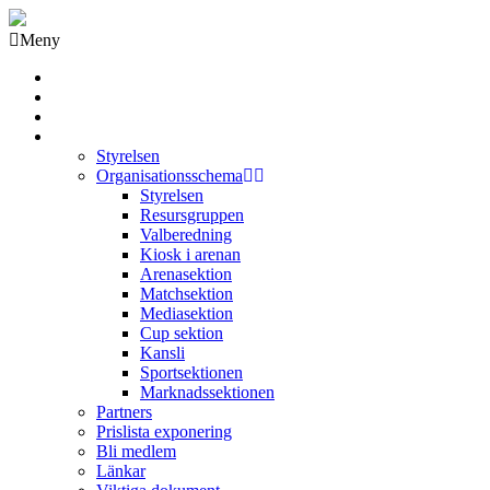
Meny
Grästorps IK Hockeyklubb
Startsida
GIK Tidning
Om klubben
Styrelsen
Organisationsschema
Styrelsen
Resursgruppen
Valberedning
Kiosk i arenan
Arenasektion
Matchsektion
Mediasektion
Cup sektion
Kansli
Sportsektionen
Marknadssektionen
Partners
Prislista exponering
Bli medlem
Länkar