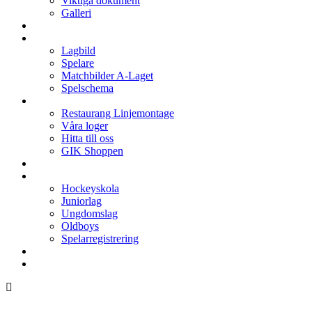
Viktiga dokument
Galleri
Enkronan
A-laget
Lagbild
Spelare
Matchbilder A-Laget
Spelschema
Arenan
Restaurang Linjemontage
Våra loger
Hitta till oss
GIK Shoppen
Isschema
Lagen
Hockeyskola
Juniorlag
Ungdomslag
Oldboys
Spelarregistrering
Hockeygymnasium
Kontakter