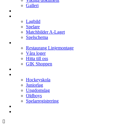
Viktiga dokument
Galleri
Enkronan
A-laget
Lagbild
Spelare
Matchbilder A-Laget
Spelschema
Arenan
Restaurang Linjemontage
Våra loger
Hitta till oss
GIK Shoppen
Isschema
Lagen
Hockeyskola
Juniorlag
Ungdomslag
Oldboys
Spelarregistrering
Hockeygymnasium
Kontakter