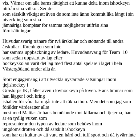
vis. Värnar om alla barns rättighet att kunna delta inom ishockeyn
utifrån sina villkor. Ser det
som särskilt viktigt att även de som inte ännu kommit lika långt i sin
utveckling som sina
jämnåriga kompisar för samma möjligheter utifrån sina
förutsättningar.
Huvudansvarig tränare för två årskullar och stöttande till andra
årskullar i föreningen som inte
har samma uppbackning av ledare. Huvudansvarig för Team -10
som sedan uppstart av lag efter
hockeyskolan varit det lag med flest antal spelare i laget i hela
Västergötland under alla år.
Stort engagemang i att utveckla nystartade satsningar inom
tjejishockey i
Grästorps IK, håller även i lovhockeyn på loven. Hans timmar som
han lägger i och kring
ishallen för våra barn går inte att räkna ihop. Men det som jag som
förälder värdesätter allra
mest med Mattias är hans bemötande mot killarna och tjejerna, han
är en tydlig vuxen som
representerar den typen av ledare som behövs inom
ungdomsidrotten och då särskilt ishockeyn
som har en kultur av att vara en hård och tuff sport och då tyvärr inte