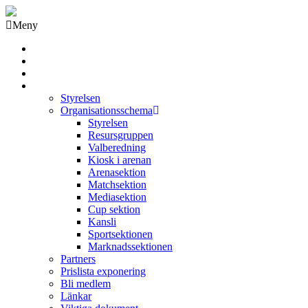
Meny
Grästorps IK Hockeyklubb
Startsida
GIK Tidning
Om klubben
Styrelsen
Organisationsschema
Styrelsen
Resursgruppen
Valberedning
Kiosk i arenan
Arenasektion
Matchsektion
Mediasektion
Cup sektion
Kansli
Sportsektionen
Marknadssektionen
Partners
Prislista exponering
Bli medlem
Länkar