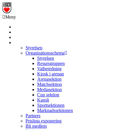
Meny
Grästorps IK Hockeyklubb
Startsida
GIK Tidning
Om klubben
Styrelsen
Organisationsschema
Styrelsen
Resursgruppen
Valberedning
Kiosk i arenan
Arenasektion
Matchsektion
Mediasektion
Cup sektion
Kansli
Sportsektionen
Marknadssektionen
Partners
Prislista exponering
Bli medlem