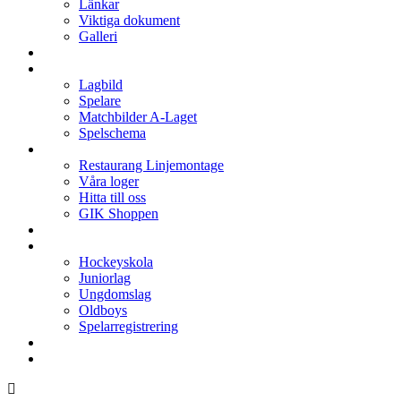
Länkar
Viktiga dokument
Galleri
Enkronan
A-laget
Lagbild
Spelare
Matchbilder A-Laget
Spelschema
Arenan
Restaurang Linjemontage
Våra loger
Hitta till oss
GIK Shoppen
Isschema
Lagen
Hockeyskola
Juniorlag
Ungdomslag
Oldboys
Spelarregistrering
Hockeygymnasium
Kontakter