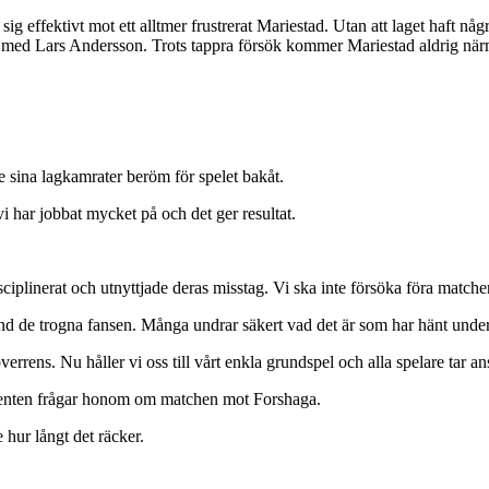
 effektivt mot ett alltmer frustrerat Mariestad. Utan att laget haft någ
med Lars Andersson. Trots tappra försök kommer Mariestad aldrig närmar
e sina lagkamrater beröm för spelet bakåt.
vi har jobbat mycket på och det ger resultat.
ciplinerat och utnyttjade deras misstag. Vi ska inte försöka föra matche
and de trogna fansen. Många undrar säkert vad det är som har hänt under
rens. Nu håller vi oss till vårt enkla grundspel och alla spelare tar ansv
ribenten frågar honom om matchen mot Forshaga.
e hur långt det räcker.