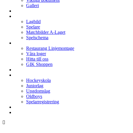
Viktiga dokument
Galleri
Enkronan
A-laget
Lagbild
Spelare
Matchbilder A-Laget
Spelschema
Arenan
Restaurang Linjemontage
Våra loger
Hitta till oss
GIK Shoppen
Isschema
Lagen
Hockeyskola
Juniorlag
Ungdomslag
Oldboys
Spelarregistrering
Hockeygymnasium
Kontakter