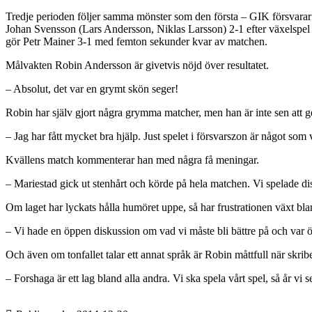
Tredje perioden följer samma mönster som den första – GIK försvarar sig
Johan Svensson (Lars Andersson, Niklas Larsson) 2-1 efter växelspel 
gör Petr Mainer 3-1 med femton sekunder kvar av matchen.
Målvakten Robin Andersson är givetvis nöjd över resultatet.
– Absolut, det var en grymt skön seger!
Robin har själv gjort några grymma matcher, men han är inte sen att g
– Jag har fått mycket bra hjälp. Just spelet i försvarszon är något som 
Kvällens match kommenterar han med några få meningar.
– Mariestad gick ut stenhårt och körde på hela matchen. Vi spelade dis
Om laget har lyckats hålla humöret uppe, så har frustrationen växt bl
– Vi hade en öppen diskussion om vad vi måste bli bättre på och var över
Och även om tonfallet talar ett annat språk är Robin måttfull när sk
– Forshaga är ett lag bland alla andra. Vi ska spela vårt spel, så år vi s