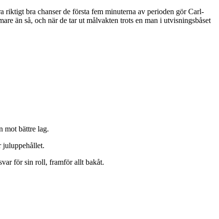
ra riktigt bra chanser de första fem minuterna av perioden gör Carl-
e än så, och när de tar ut målvakten trots en man i utvisningsbåset
n mot bättre lag.
 juluppehållet.
ar för sin roll, framför allt bakåt.