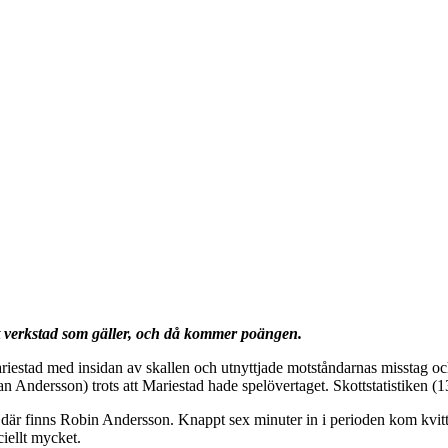
t verkstad som gäller, och då kommer poängen.
riestad med insidan av skallen och utnyttjade motståndarnas misstag och 
ndersson) trots att Mariestad hade spelövertaget. Skottstatistiken (13
 där finns Robin Andersson. Knappt sex minuter in i perioden kom kvit
iellt mycket.