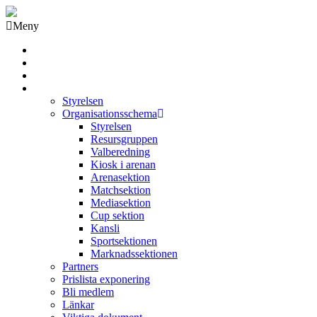
Meny
Grästorps IK Hockeyklubb
Startsida
GIK Tidning
Om klubben
Styrelsen
Organisationsschema
Styrelsen
Resursgruppen
Valberedning
Kiosk i arenan
Arenasektion
Matchsektion
Mediasektion
Cup sektion
Kansli
Sportsektionen
Marknadssektionen
Partners
Prislista exponering
Bli medlem
Länkar