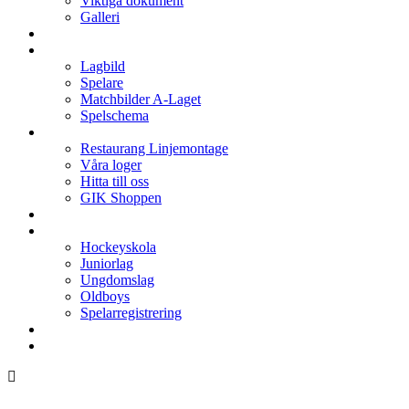
Viktiga dokument
Galleri
Enkronan
A-laget
Lagbild
Spelare
Matchbilder A-Laget
Spelschema
Arenan
Restaurang Linjemontage
Våra loger
Hitta till oss
GIK Shoppen
Isschema
Lagen
Hockeyskola
Juniorlag
Ungdomslag
Oldboys
Spelarregistrering
Hockeygymnasium
Kontakter