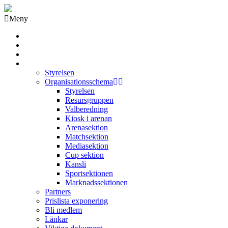
Meny
Grästorps IK Hockeyklubb
Startsida
GIK Tidning
Om klubben
Styrelsen
Organisationsschema
Styrelsen
Resursgruppen
Valberedning
Kiosk i arenan
Arenasektion
Matchsektion
Mediasektion
Cup sektion
Kansli
Sportsektionen
Marknadssektionen
Partners
Prislista exponering
Bli medlem
Länkar