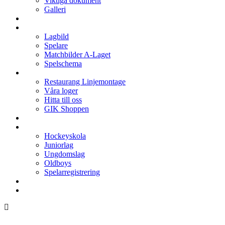
Viktiga dokument
Galleri
Enkronan
A-laget
Lagbild
Spelare
Matchbilder A-Laget
Spelschema
Arenan
Restaurang Linjemontage
Våra loger
Hitta till oss
GIK Shoppen
Isschema
Lagen
Hockeyskola
Juniorlag
Ungdomslag
Oldboys
Spelarregistrering
Hockeygymnasium
Kontakter