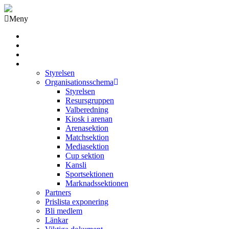
Meny
Grästorps IK Hockeyklubb
Startsida
GIK Tidning
Om klubben
Styrelsen
Organisationsschema
Styrelsen
Resursgruppen
Valberedning
Kiosk i arenan
Arenasektion
Matchsektion
Mediasektion
Cup sektion
Kansli
Sportsektionen
Marknadssektionen
Partners
Prislista exponering
Bli medlem
Länkar