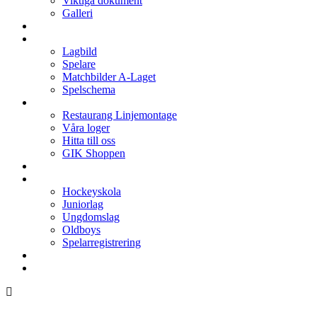
Viktiga dokument
Galleri
Enkronan
A-laget
Lagbild
Spelare
Matchbilder A-Laget
Spelschema
Arenan
Restaurang Linjemontage
Våra loger
Hitta till oss
GIK Shoppen
Isschema
Lagen
Hockeyskola
Juniorlag
Ungdomslag
Oldboys
Spelarregistrering
Hockeygymnasium
Kontakter