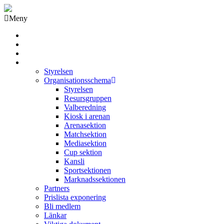
Meny
Grästorps IK Hockeyklubb
Startsida
GIK Tidning
Om klubben
Styrelsen
Organisationsschema
Styrelsen
Resursgruppen
Valberedning
Kiosk i arenan
Arenasektion
Matchsektion
Mediasektion
Cup sektion
Kansli
Sportsektionen
Marknadssektionen
Partners
Prislista exponering
Bli medlem
Länkar