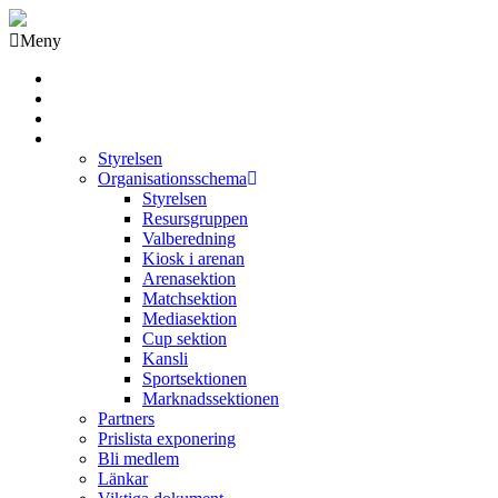
Meny
Grästorps IK Hockeyklubb
Startsida
GIK Tidning
Om klubben
Styrelsen
Organisationsschema
Styrelsen
Resursgruppen
Valberedning
Kiosk i arenan
Arenasektion
Matchsektion
Mediasektion
Cup sektion
Kansli
Sportsektionen
Marknadssektionen
Partners
Prislista exponering
Bli medlem
Länkar