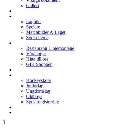
Viktiga dokument
Galleri
Enkronan
A-laget
Lagbild
Spelare
Matchbilder A-Laget
Spelschema
Arenan
Restaurang Linjemontage
Våra loger
Hitta till oss
GIK Shoppen
Isschema
Lagen
Hockeyskola
Juniorlag
Ungdomslag
Oldboys
Spelarregistrering
Hockeygymnasium
Kontakter