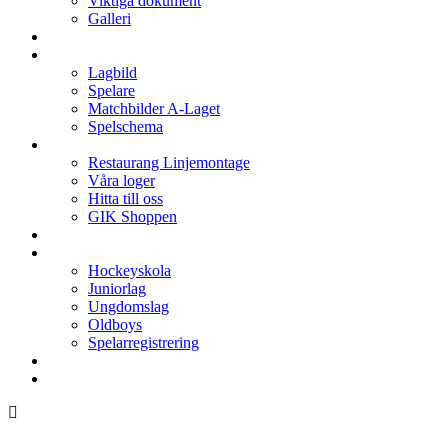
Viktiga dokument
Galleri
Enkronan
A-laget
Lagbild
Spelare
Matchbilder A-Laget
Spelschema
Arenan
Restaurang Linjemontage
Våra loger
Hitta till oss
GIK Shoppen
Isschema
Lagen
Hockeyskola
Juniorlag
Ungdomslag
Oldboys
Spelarregistrering
Hockeygymnasium
Kontakter