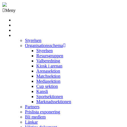
Meny
Grästorps IK Hockeyklubb
Startsida
GIK Tidning
Om klubben
Styrelsen
Organisationsschema
Styrelsen
Resursgruppen
Valberedning
Kiosk i arenan
Arenasektion
Matchsektion
Mediasektion
Cup sektion
Kansli
Sportsektionen
Marknadssektionen
Partners
Prislista exponering
Bli medlem
Länkar