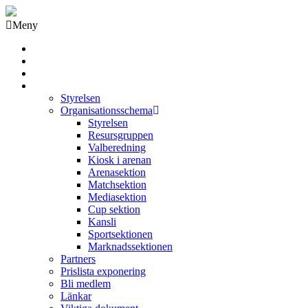
Meny
Grästorps IK Hockeyklubb
Startsida
GIK Tidning
Om klubben
Styrelsen
Organisationsschema
Styrelsen
Resursgruppen
Valberedning
Kiosk i arenan
Arenasektion
Matchsektion
Mediasektion
Cup sektion
Kansli
Sportsektionen
Marknadssektionen
Partners
Prislista exponering
Bli medlem
Länkar