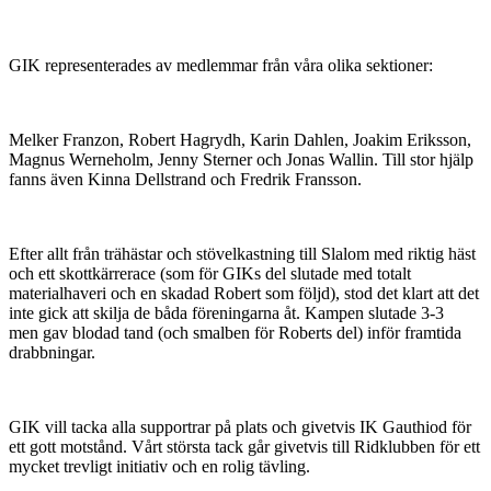
GIK representerades av medlemmar från våra olika sektioner:
Melker Franzon, Robert Hagrydh, Karin Dahlen, Joakim Eriksson,
Magnus Werneholm, Jenny Sterner och Jonas Wallin. Till stor hjälp
fanns även Kinna Dellstrand och Fredrik Fransson.
Efter allt från trähästar och stövelkastning till Slalom med riktig häst
och ett skottkärrerace (som för GIKs del slutade med totalt
materialhaveri och en skadad Robert som följd), stod det klart att det
inte gick att skilja de båda föreningarna åt. Kampen slutade 3-3
men gav blodad tand (och smalben för Roberts del) inför framtida
drabbningar.
GIK vill tacka alla supportrar på plats och givetvis IK Gauthiod för
ett gott motstånd. Vårt största tack går givetvis till Ridklubben för ett
mycket trevligt initiativ och en rolig tävling.