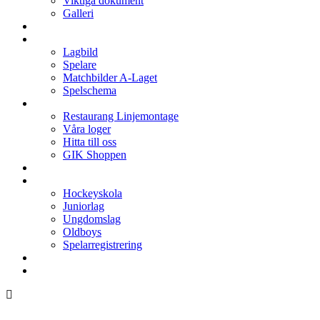
Viktiga dokument
Galleri
Enkronan
A-laget
Lagbild
Spelare
Matchbilder A-Laget
Spelschema
Arenan
Restaurang Linjemontage
Våra loger
Hitta till oss
GIK Shoppen
Isschema
Lagen
Hockeyskola
Juniorlag
Ungdomslag
Oldboys
Spelarregistrering
Hockeygymnasium
Kontakter