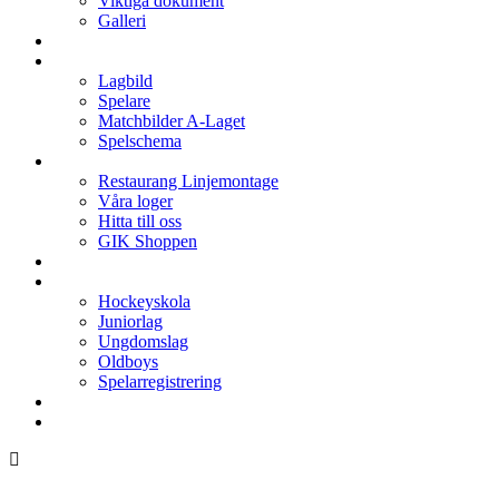
Viktiga dokument
Galleri
Enkronan
A-laget
Lagbild
Spelare
Matchbilder A-Laget
Spelschema
Arenan
Restaurang Linjemontage
Våra loger
Hitta till oss
GIK Shoppen
Isschema
Lagen
Hockeyskola
Juniorlag
Ungdomslag
Oldboys
Spelarregistrering
Hockeygymnasium
Kontakter