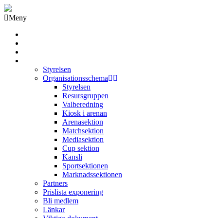
Meny
Grästorps IK Hockeyklubb
Startsida
GIK Tidning
Om klubben
Styrelsen
Organisationsschema
Styrelsen
Resursgruppen
Valberedning
Kiosk i arenan
Arenasektion
Matchsektion
Mediasektion
Cup sektion
Kansli
Sportsektionen
Marknadssektionen
Partners
Prislista exponering
Bli medlem
Länkar