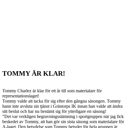
TOMMY ÄR KLAR!
Tommy Charlez är klar för ett år till som materialare för
representationslaget!
Tommy valde att tacka för sig efter den gångna säsongen. Tommy
hann inte avsluta sin tjänst i Grästorps IK innan han valde att ändra
sitt beslut och har nu bestämt sig för ytterligare en säsong!
”Det var verkligen begravningsstämning i sportgruppen när jag fick
beskedet av Tommy, att han gör sin sista säsong som materialare för
A-laget. Den betydelse som Tommy betyder för hela gruppen är