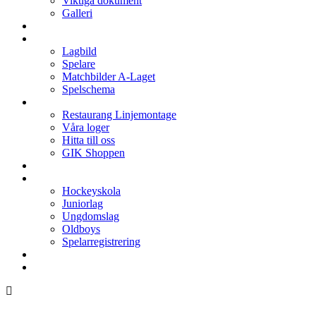
Viktiga dokument
Galleri
Enkronan
A-laget
Lagbild
Spelare
Matchbilder A-Laget
Spelschema
Arenan
Restaurang Linjemontage
Våra loger
Hitta till oss
GIK Shoppen
Isschema
Lagen
Hockeyskola
Juniorlag
Ungdomslag
Oldboys
Spelarregistrering
Hockeygymnasium
Kontakter