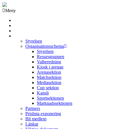
Meny
Grästorps IK Hockeyklubb
Startsida
GIK Tidning
Om klubben
Styrelsen
Organisationsschema
Styrelsen
Resursgruppen
Valberedning
Kiosk i arenan
Arenasektion
Matchsektion
Mediasektion
Cup sektion
Kansli
Sportsektionen
Marknadssektionen
Partners
Prislista exponering
Bli medlem
Länkar