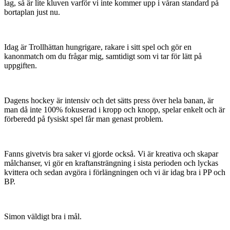
lag, så är lite kluven varför vi inte kommer upp i våran standard på
bortaplan just nu.
Idag är Trollhättan hungrigare, rakare i sitt spel och gör en
kanonmatch om du frågar mig, samtidigt som vi tar för lätt på
uppgiften.
Dagens hockey är intensiv och det sätts press över hela banan, är
man då inte 100% fokuserad i kropp och knopp, spelar enkelt och är
förberedd på fysiskt spel får man genast problem.
Fanns givetvis bra saker vi gjorde också. Vi är kreativa och skapar
målchanser, vi gör en kraftansträngning i sista perioden och lyckas
kvittera och sedan avgöra i förlängningen och vi är idag bra i PP och
BP.
Simon väldigt bra i mål.