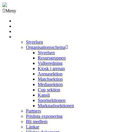
Meny
Grästorps IK Hockeyklubb
Startsida
GIK Tidning
Om klubben
Styrelsen
Organisationsschema
Styrelsen
Resursgruppen
Valberedning
Kiosk i arenan
Arenasektion
Matchsektion
Mediasektion
Cup sektion
Kansli
Sportsektionen
Marknadssektionen
Partners
Prislista exponering
Bli medlem
Länkar