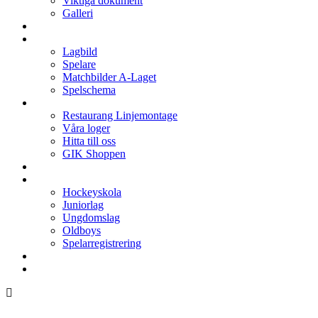
Viktiga dokument
Galleri
Enkronan
A-laget
Lagbild
Spelare
Matchbilder A-Laget
Spelschema
Arenan
Restaurang Linjemontage
Våra loger
Hitta till oss
GIK Shoppen
Isschema
Lagen
Hockeyskola
Juniorlag
Ungdomslag
Oldboys
Spelarregistrering
Hockeygymnasium
Kontakter