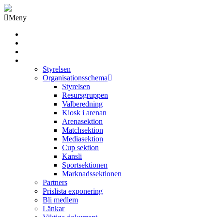
Meny
Grästorps IK Hockeyklubb
Startsida
GIK Tidning
Om klubben
Styrelsen
Organisationsschema
Styrelsen
Resursgruppen
Valberedning
Kiosk i arenan
Arenasektion
Matchsektion
Mediasektion
Cup sektion
Kansli
Sportsektionen
Marknadssektionen
Partners
Prislista exponering
Bli medlem
Länkar