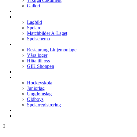
Viktiga dokument
Galleri
Enkronan
A-laget
Lagbild
Spelare
Matchbilder A-Laget
Spelschema
Arenan
Restaurang Linjemontage
Våra loger
Hitta till oss
GIK Shoppen
Isschema
Lagen
Hockeyskola
Juniorlag
Ungdomslag
Oldboys
Spelarregistrering
Hockeygymnasium
Kontakter