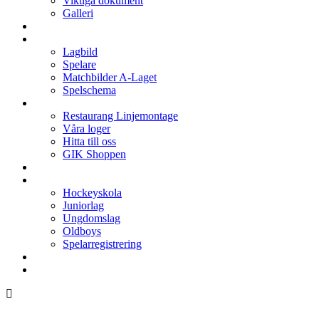
Viktiga dokument
Galleri
Enkronan
A-laget
Lagbild
Spelare
Matchbilder A-Laget
Spelschema
Arenan
Restaurang Linjemontage
Våra loger
Hitta till oss
GIK Shoppen
Isschema
Lagen
Hockeyskola
Juniorlag
Ungdomslag
Oldboys
Spelarregistrering
Hockeygymnasium
Kontakter