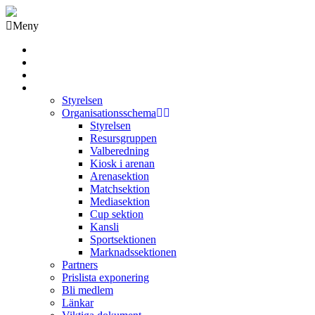
Meny
Grästorps IK Hockeyklubb
Startsida
GIK Tidning
Om klubben
Styrelsen
Organisationsschema
Styrelsen
Resursgruppen
Valberedning
Kiosk i arenan
Arenasektion
Matchsektion
Mediasektion
Cup sektion
Kansli
Sportsektionen
Marknadssektionen
Partners
Prislista exponering
Bli medlem
Länkar