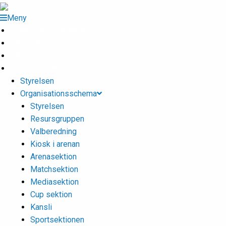
Meny
Grästorps IK Hockeyklubb
Startsida
GIK Tidning
Om klubben
Styrelsen
Organisationsschema
Styrelsen
Resursgruppen
Valberedning
Kiosk i arenan
Arenasektion
Matchsektion
Mediasektion
Cup sektion
Kansli
Sportsektionen