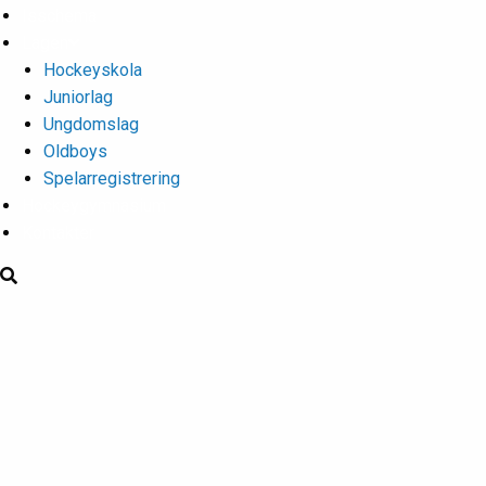
Isschema
Lagen
Hockeyskola
Juniorlag
Ungdomslag
Oldboys
Spelarregistrering
Hockeygymnasium
Kontakter