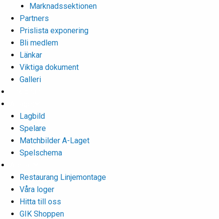
Marknadssektionen
Partners
Prislista exponering
Bli medlem
Länkar
Viktiga dokument
Galleri
Enkronan
A-laget
Lagbild
Spelare
Matchbilder A-Laget
Spelschema
Arenan
Restaurang Linjemontage
Våra loger
Hitta till oss
GIK Shoppen