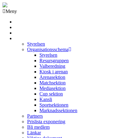
Meny
Grästorps IK Hockeyklubb
Startsida
GIK Tidning
Om klubben
Styrelsen
Organisationsschema
Styrelsen
Resursgruppen
Valberedning
Kiosk i arenan
Arenasektion
Matchsektion
Mediasektion
Cup sektion
Kansli
Sportsektionen
Marknadssektionen
Partners
Prislista exponering
Bli medlem
Länkar