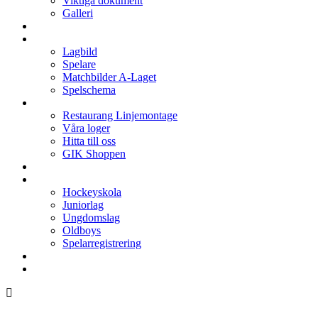
Viktiga dokument
Galleri
Enkronan
A-laget
Lagbild
Spelare
Matchbilder A-Laget
Spelschema
Arenan
Restaurang Linjemontage
Våra loger
Hitta till oss
GIK Shoppen
Isschema
Lagen
Hockeyskola
Juniorlag
Ungdomslag
Oldboys
Spelarregistrering
Hockeygymnasium
Kontakter