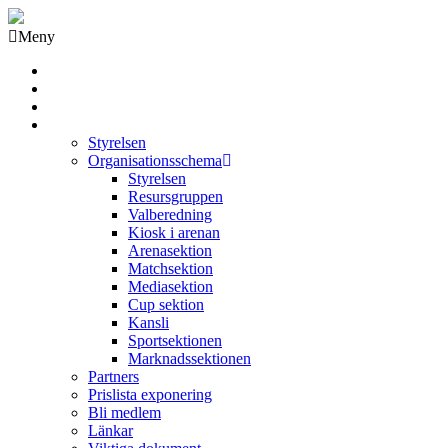
Meny
Grästorps IK Hockeyklubb
Startsida
GIK Tidning
Om klubben
Styrelsen
Organisationsschema
Styrelsen
Resursgruppen
Valberedning
Kiosk i arenan
Arenasektion
Matchsektion
Mediasektion
Cup sektion
Kansli
Sportsektionen
Marknadssektionen
Partners
Prislista exponering
Bli medlem
Länkar