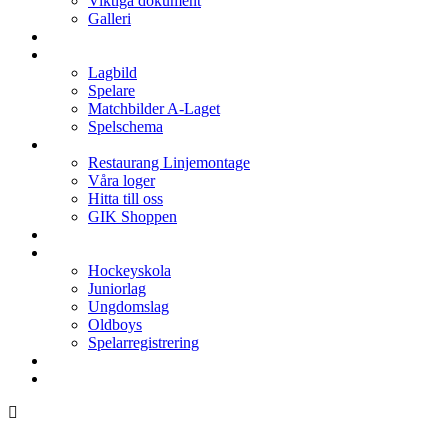
Viktiga dokument
Galleri
Enkronan
A-laget
Lagbild
Spelare
Matchbilder A-Laget
Spelschema
Arenan
Restaurang Linjemontage
Våra loger
Hitta till oss
GIK Shoppen
Isschema
Lagen
Hockeyskola
Juniorlag
Ungdomslag
Oldboys
Spelarregistrering
Hockeygymnasium
Kontakter