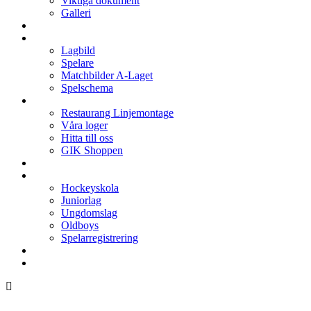
Viktiga dokument
Galleri
Enkronan
A-laget
Lagbild
Spelare
Matchbilder A-Laget
Spelschema
Arenan
Restaurang Linjemontage
Våra loger
Hitta till oss
GIK Shoppen
Isschema
Lagen
Hockeyskola
Juniorlag
Ungdomslag
Oldboys
Spelarregistrering
Hockeygymnasium
Kontakter