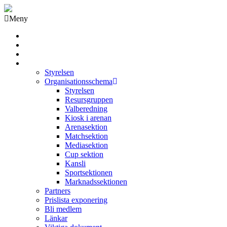
Meny
Grästorps IK Hockeyklubb
Startsida
GIK Tidning
Om klubben
Styrelsen
Organisationsschema
Styrelsen
Resursgruppen
Valberedning
Kiosk i arenan
Arenasektion
Matchsektion
Mediasektion
Cup sektion
Kansli
Sportsektionen
Marknadssektionen
Partners
Prislista exponering
Bli medlem
Länkar