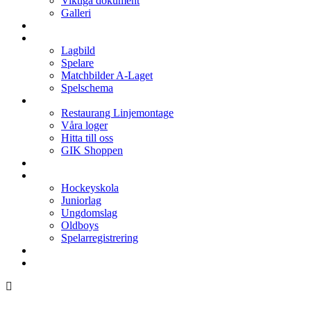
Viktiga dokument
Galleri
Enkronan
A-laget
Lagbild
Spelare
Matchbilder A-Laget
Spelschema
Arenan
Restaurang Linjemontage
Våra loger
Hitta till oss
GIK Shoppen
Isschema
Lagen
Hockeyskola
Juniorlag
Ungdomslag
Oldboys
Spelarregistrering
Hockeygymnasium
Kontakter