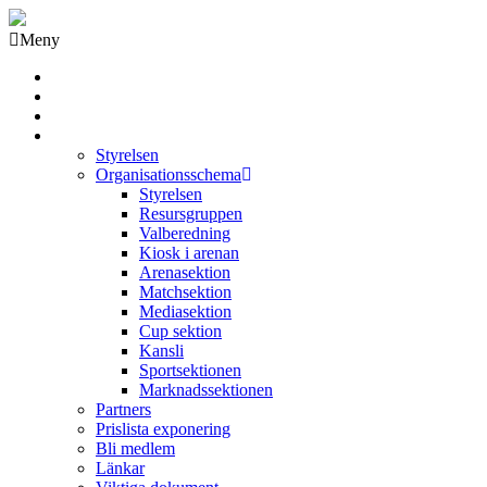
Meny
Grästorps IK Hockeyklubb
Startsida
GIK Tidning
Om klubben
Styrelsen
Organisationsschema
Styrelsen
Resursgruppen
Valberedning
Kiosk i arenan
Arenasektion
Matchsektion
Mediasektion
Cup sektion
Kansli
Sportsektionen
Marknadssektionen
Partners
Prislista exponering
Bli medlem
Länkar