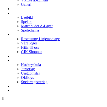
Viktiga dokument
Galleri
Enkronan
A-laget
Lagbild
Spelare
Matchbilder A-Laget
Spelschema
Arenan
Restaurang Linjemontage
Våra loger
Hitta till oss
GIK Shoppen
Isschema
Lagen
Hockeyskola
Juniorlag
Ungdomslag
Oldboys
Spelarregistrering
Hockeygymnasium
Kontakter