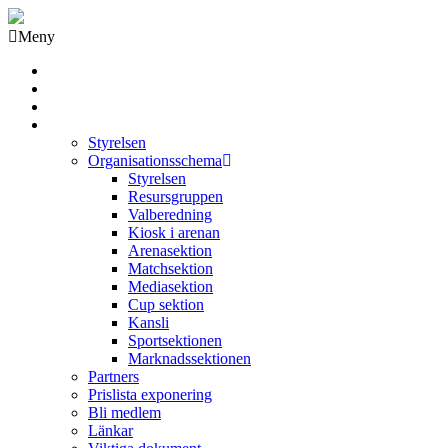
Meny
Grästorps IK Hockeyklubb
Startsida
GIK Tidning
Om klubben
Styrelsen
Organisationsschema
Styrelsen
Resursgruppen
Valberedning
Kiosk i arenan
Arenasektion
Matchsektion
Mediasektion
Cup sektion
Kansli
Sportsektionen
Marknadssektionen
Partners
Prislista exponering
Bli medlem
Länkar